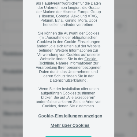
als Hauptverantwortlicher für die Daten
der Unternehmen fungiert, die Geräte
der Marken der Hisense Europe Group
(Hisense, Gorenje, Asko und ATAG,
Pelgrim, Etna, Körting, Mora, Upo)
herstellen und/oder vertreiben.
Wo kaufen
Sie können die Auswahl der Cookies
(mit Ausnahme der obligatorischen
Cookies) in den Cookie-Einstellungen
ändern, die sich unten auf der Website
befinden. Weitere Informationen zur
Funktionen
Verwendung von Cookies auf unserer
Webseite finden Sie in der
Cookie-
Richtlinie
. Nähere Informationen zur
Verarbeitung Ihrer personenbezogenen
Produktinformationen
Daten durch das Unternehmen und
deren Schutz finden Sie in der
Datenschutzerklärung
.
Wenn Sie der Installation aller unten
Bewertungen
aufgeführten Cookies zustimmen,
klicken Sie auf „Alle akzeptieren“,
Informationen zu Bewertungen
andernfalls markieren Sie die Arten von
Cookies, denen Sie zustimmen.
Übersicht und Downloads
Cookie-Einstellungen anzeigen
Mehr über Cookies
Verantwortliche Person für die EU
Der für dieses Produkt verantwortliche Wirtschaftsbeteiligte