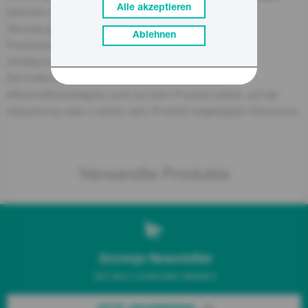
Alle akzeptieren
befindet sich in der EU:
Gorenje gospodinjski aparati, d.o.o
Ablehnen
Partizanska cesta 12, 3320 Velenje, SI
info@gorenje.com
Sie finden den für das Produkt verantwortlichen
Wirtschaftsbeteiligten auch auf dem Produkt selbst, auf der
Verpackung oder in einem dem Produkt beigefügten Dokument.
Verwandte Produkte
Gorenje Newsletter
Auf dem Laufenden bleiben!