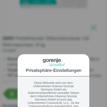
Schließen
Schließen
Schließen
Freistehender Wäschetrockner mit
G800
Wärmepumpe, 9 kg
DG89BP
- Die schonendste Trocknung für empfindliche
NatureDry
Lieblingsstücke
- Keine Wäschebündel und weniger Falten
TangleFree
Privatsphäre-Einstellungen
- Everything clear, just a twist away
TFT with KnobControl
(0)
Jetzt Produkt bewerten
Kein
Diese Webseite wird von dem
Unternehmen Hisense Gorenje
Beurteilungswert
Germany GmbH als
Link
Datenverantwortlicher verwaltet. Neben
auf
dem Unternehmen Hisense Gorenje
derselben
Germany GmbH ist auch das
Seite.
Unternehmen ConnectLife, LLC., für die
EU-Produktdatenblatt
Datenverarbeitung verantwortlich, das