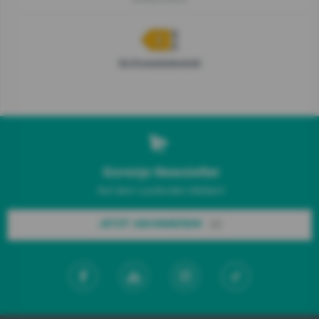
EU-Produktdatenblatt
Gorenje Newsletter
Auf dem Laufenden bleiben!
JETZT ABONNIEREN!