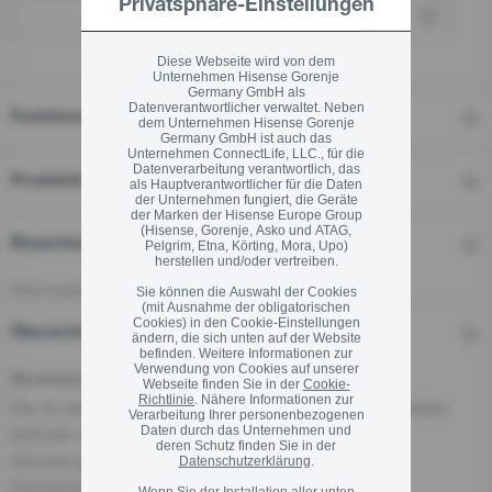
auf
Privatsphäre-Einstellungen
Wo kaufen
derselben
Seite.
Diese Webseite wird von dem
Unternehmen Hisense Gorenje
Germany GmbH als
Datenverantwortlicher verwaltet. Neben
Funktionen
dem Unternehmen Hisense Gorenje
Germany GmbH ist auch das
Unternehmen ConnectLife, LLC., für die
Datenverarbeitung verantwortlich, das
Produktinformationen
als Hauptverantwortlicher für die Daten
der Unternehmen fungiert, die Geräte
der Marken der Hisense Europe Group
(Hisense, Gorenje, Asko und ATAG,
Bewertungen
Pelgrim, Etna, Körting, Mora, Upo)
herstellen und/oder vertreiben.
Informationen zu Bewertungen
Sie können die Auswahl der Cookies
(mit Ausnahme der obligatorischen
Cookies) in den Cookie-Einstellungen
Übersicht und Downloads
ändern, die sich unten auf der Website
befinden. Weitere Informationen zur
Verwendung von Cookies auf unserer
Verantwortliche Person für die EU
Webseite finden Sie in der
Cookie-
Richtlinie
. Nähere Informationen zur
Der für dieses Produkt verantwortliche Wirtschaftsbeteiligte
Verarbeitung Ihrer personenbezogenen
Daten durch das Unternehmen und
befindet sich in der EU:
deren Schutz finden Sie in der
Gorenje gospodinjski aparati, d.o.o
Datenschutzerklärung
.
Partizanska cesta 12, 3320 Velenje, SI