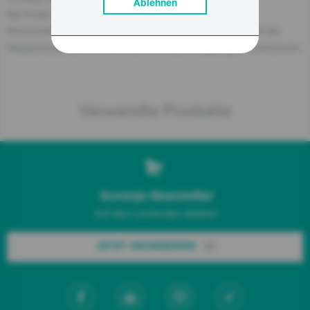
Ablehnen
Sie finden den für das Produkt verantwortlichen
Wirtschaftsbeteiligten auch auf dem Produkt selbst, auf der
Verpackung oder in einem dem Produkt beigefügten Dokument.
Verwandte Produkte
Gorenje Newsletter
Auf dem Laufenden bleiben!
JETZT ABONNIEREN!