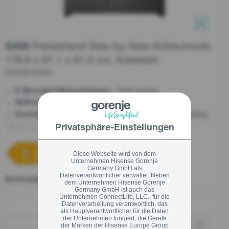
Schließen
Schließen
Freistehend Side-by-Side-Kühlschrank,
G400
Schließen
178.6 x 91.1 x 61.5 cm, Edelstahl
NRS9E4XWD
- Geld sparen
E (Energieeffizienzklasse)
- Kein Abtauen. Kein Austrocknen.
NoFrost Plus
- Kompressor - Zuverlässig, leise und langlebig
Inverter
(0)
Jetzt Produkt bewerten
Privatsphäre-Einstellungen
Kein
Beurteilungswert
Link
auf
Diese Webseite wird von dem
Unternehmen Hisense Gorenje
derselben
Germany GmbH als
Seite.
Datenverantwortlicher verwaltet. Neben
EU-Produktdatenblatt
dem Unternehmen Hisense Gorenje
Germany GmbH ist auch das
Unternehmen ConnectLife, LLC., für die
Datenverarbeitung verantwortlich, das
als Hauptverantwortlicher für die Daten
der Unternehmen fungiert, die Geräte
der Marken der Hisense Europe Group
Wo kaufen