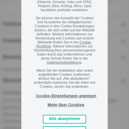
(Hisense, Gorenje, Asko und ATAG,
Pelgrim, Etna, Körting, Mora, Upo)
herstellen und/oder vertreiben.
Sie können die Auswahl der Cookies
(mit Ausnahme der obligatorischen
Funktionen
Cookies) in den Cookie-Einstellungen
ändern, die sich unten auf der Website
befinden. Weitere Informationen zur
Verwendung von Cookies auf unserer
Produktinformationen
Webseite finden Sie in der
Cookie-
Richtlinie
. Nähere Informationen zur
Verarbeitung Ihrer personenbezogenen
Daten durch das Unternehmen und
Bewertungen
deren Schutz finden Sie in der
Datenschutzerklärung
.
Informationen zu Bewertungen
Wenn Sie der Installation aller unten
aufgeführten Cookies zustimmen,
klicken Sie auf „Alle akzeptieren“,
Übersicht und Downloads
andernfalls markieren Sie die Arten von
Cookies, denen Sie zustimmen.
Verantwortliche Person für die EU
Cookie-Einstellungen anzeigen
Der für dieses Produkt verantwortliche Wirtschaftsbeteiligte
Mehr über Cookies
befindet sich in der EU:
Gorenje gospodinjski aparati, d.o.o
Alle akzeptieren
Partizanska cesta 12, 3320 Velenje, SI
info@gorenje.com